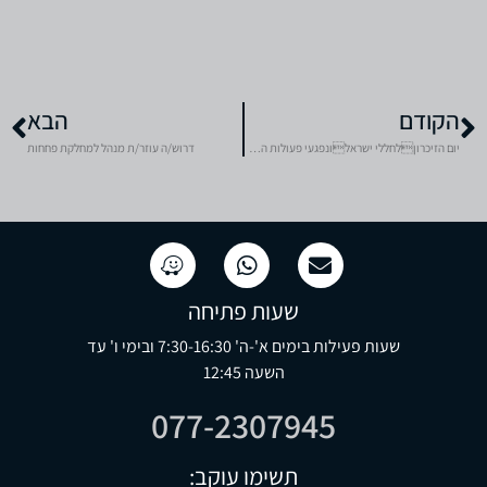
הקודם
הבא
יום הזיכרוןלחללי ישראלונפגעי פעולות האיבה
דרוש/ה עוזר/ת מנהל למחלקת פחחות
שעות פתיחה
שעות פעילות בימים א'-ה' 7:30-16:30 ובימי ו' עד
השעה 12:45
077-2307945
תשימו עוקב: