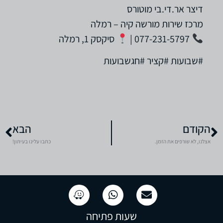
דיצר אר.די.בי מוטורס
מרכז שירות מורשה קיה – רמלה
077-231-5797 |
סיקסק 1, רמלה
#שבועות #קציר #חגשבועות
הקודם
הבא
אצלנו, לא שורפים את הזמן.
כתבו עלינו בעיתון!
שעות פתיחה